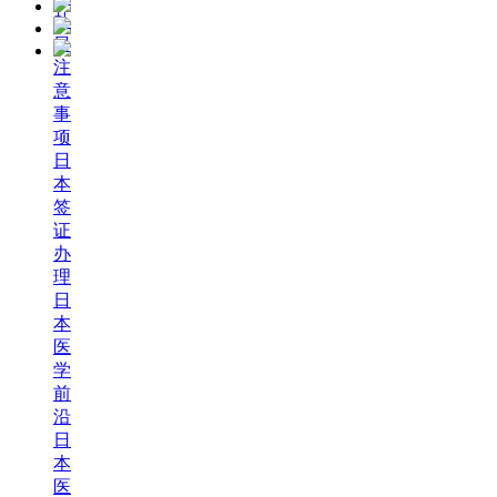
赴
日
注
意
事
项
日
本
签
证
办
理
日
本
医
学
前
沿
日
本
医