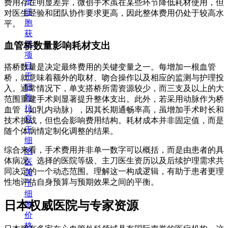
干
费用存在明显差异，微创手术虽在某些环节降低耗材使用，但
细
对医生经验和团队协作要求更高，因此整体费用仍处于较高水
胞
平。
获
批
血管桥数量影响耗材支出
项
目
搭桥数量是决定最终费用的关键变量之一。每增加一根血管
干
桥，就意味着额外的取材、吻合操作以及相应的监测与护理投
细
入。通常情况下，单支搭桥所需资源较少，而三支及以上的大
胞
范围重建手术则显著提升整体支出。此外，若采用动脉作为桥
抗
血管（如乳内动脉），因其长期通畅率高，虽增加手术时长和
衰
技术挑战，但也会影响费用结构。耗材成本并非固定值，而是
干
随个体病情定制化调整的结果。
细
综合来看，手术费用并非单一数字可以概括，而是由患者的具
胞
体病况、选择的医院等级、主刀医生资历以及后续护理需求共
医
同决定的一个动态范围。理解这一构成逻辑，有助于患者更理
美
性地评估自身预算与预期效果之间的平衡。
干
细
日本权威医院与专家资源
胞
价
格