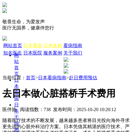
敬畏生命，为爱发声
医疗无国界，健康伴您行
网站首页
日本看病
日本体检
看病指南
知名医生
日本医院
服务案例
关于我们
网
站
首
页
当前位置：
首页
>
日本看病指南
>
赴日费用预估
日
本
去日本做心脏搭桥手术费用
看
病
日
医伴旅 阅读指数：738 发布时间：2025-10-20 10:20:12
本
干
随着医疗技术的不断发展，越来越多患者将目光投向海外寻求
细
更先进的心脏外科治疗方案。日本凭借其精湛的医疗技术、严
胞