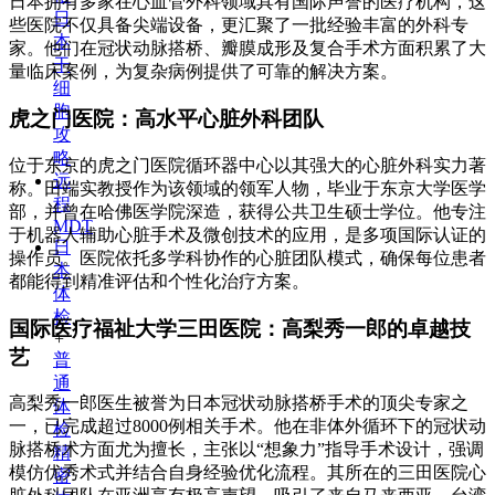
日本拥有多家在心血管外科领域具有国际声誉的医疗机构，这
日
些医院不仅具备尖端设备，更汇聚了一批经验丰富的外科专
本
家。他们在冠状动脉搭桥、瓣膜成形及复合手术方面积累了大
干
量临床案例，为复杂病例提供了可靠的解决方案。
细
胞
虎之门医院：高水平心脏外科团队
攻
略
位于东京的虎之门医院循环器中心以其强大的心脏外科实力著
远
称。田端实教授作为该领域的领军人物，毕业于东京大学医学
程
部，并曾在哈佛医学院深造，获得公共卫生硕士学位。他专注
MDT
于机器人辅助心脏手术及微创技术的应用，是多项国际认证的
日
操作员。医院依托多学科协作的心脏团队模式，确保每位患者
本
都能得到精准评估和个性化治疗方案。
体
检
国际医疗福祉大学三田医院：高梨秀一郎的卓越技
+
艺
普
通
高梨秀一郎医生被誉为日本冠状动脉搭桥手术的顶尖专家之
体
一，已完成超过8000例相关手术。他在非体外循环下的冠状动
检
脉搭桥术方面尤为擅长，主张以“想象力”指导手术设计，强调
精
模仿优秀术式并结合自身经验优化流程。其所在的三田医院心
密