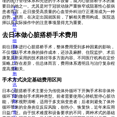
谨的医疗管理体系和先进的手术设备，成为心脏搭桥手术的重
+
要目的地之一。尤其是对于冠状动脉严重狭窄或阻塞性心脏病
干
患者而言，赴日接受高质量的心血管外科治疗正逐渐成为一种
细
趋势。然而，在决定出国就医前，了解相关费用构成、医院选
胞
择以及实际操作中的注意事项显得尤为重要。
政
策
去日本做心脏搭桥手术费用
干
细
胞
前往日本进行心脏搭桥手术，整体费用受到多种因素的影响，
医
不仅包括手术本身的操作成本，还涉及麻醉、住院监护、术后
院
康复及所采用的技术路径等多方面内容。不同医疗机构在定价
干
策略上存在差异，但总体而言，费用体系透明且与治疗复杂程
细
度高度相关。
胞
资
手术方式决定基础费用区间
讯
干
日本心脏搭桥手术主要分为传统体外循环下开胸手术和非体外
细
循环下的微创手术两种类型。前者需要使用心肺机暂停心脏功
胞
能，手术视野清晰，适用于多支病变患者；后者则避免了体外
分
循环带来的全身炎症反应风险，创伤小、恢复快，近年来应用
类
日益广泛。由于技术难度和设备要求的不同，两种术式的基础