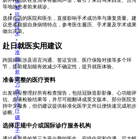
脏外科团队在亚洲享有极高声望，吸引了来自马来西亚、台湾
体
等地的患者前来就诊。
检
抗
选择合适的医院和医生，直接影响手术成功率与康复质量。建
癌
议患者根据自身病情特点，参考医生履历、手术量及学术成果
技
做出决策。
术
+
赴日就医实用建议
精
准
放
跨国就医涉及语言沟通、签证安排、医疗保险对接等多个环
疗
节，提前规划能有效减少不确定性，提升就医体验。
射
波
准备完整的医疗资料
刀
质
出发前应整理好所有检查报告，包括冠脉造影影像、心功能评
子
估、血液检验结果等，并尽可能翻译成英文版本。部分医院支
治
持中文服务，但仍建议提供标准化医学文件以便快速完成初步
疗
诊断。
硼
中
选择正规中介或国际诊疗服务机构
子
疗
通过有资质的第三方平台预约医生、安排住宿和交通，可大幅