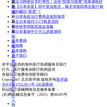
新
这10种癌症专盯男性！这份“防癌与筛查”清单请收好
病
新
【日本名医】田中里佳医生，顺天堂医院再生医疗领
指
域的瞩目“新星”！
南
新
日本免疫治疗费用及医院推荐
+
日
新
去日本做PET-CT检查流程
本
新
癌研有明医院就诊攻略
看
新
日本看病中介怎么选靠谱吗
病
日本看病
攻
干细胞
略
日本体检
赴
关于我们
日
费
本平台提供的海外医疗协调服务非医疗
用
行为，医疗服务由医疗机构提供
预
有疑问可免费咨询医学顾问
估
Copyright© 北京医伴旅 版权所有
医伴旅
赴
京ICP备17022811号-3
出国看病
日
药品医疗器械网络信息服务备案：
中
(京)网药械信息备字（2025）第00185号
介
选
择