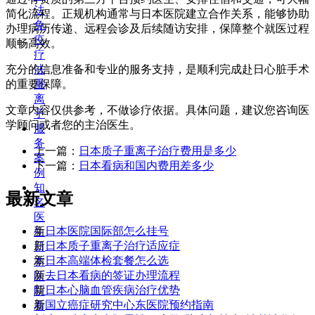
法
简化流程。正规机构通常与日本医院建立合作关系，能够协助
免
办理病历传递、远程会诊及后续随访安排，保障整个就医过程
疫
顺畅高效。
疗
充分的信息准备和专业的服务支持，是顺利完成赴日心脏手术
法
的重要保障。
重
离
文章内容仅供参考，不做诊疗依据。具体问题，建议您咨询医
子
学顾问或者您的主治医生。
服
务
上一篇：
日本质子重离子治疗费用是多少
案
下一篇：
日本看病和国内费用差多少
例
知
最新文章
名
医
新
日本医院国际部怎么挂号
生
新
日本质子重离子治疗适应症
日
新
日本高端体检套餐怎么选
本
新
去日本看病的签证办理流程
医
新
日本心脑血管疾病治疗优势
院
新
国立癌症研究中心东医院预约指南
看