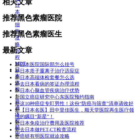
相关文章
日
本
推荐黑色素瘤医院
干
细
胞
推荐黑色素瘤医生
攻
略
最新文章
远
程
MDT
新
日本医院国际部怎么挂号
日
新
日本质子重离子治疗适应症
本
新
日本高端体检套餐怎么选
体
新
去日本看病的签证办理流程
检
新
日本心脑血管疾病治疗优势
+
新
国立癌症研究中心东医院预约指南
普
新
这10种癌症专盯男性！这份“防癌与筛查”清单请收好
通
新
【日本名医】田中里佳医生，顺天堂医院再生医疗领
体
域的瞩目“新星”！
检
新
日本免疫治疗费用及医院推荐
精
新
去日本做PET-CT检查流程
密
新
癌研有明医院就诊攻略