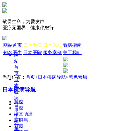
敬畏生命，为爱发声
医疗无国界，健康伴您行
网站首页
日本看病
日本体检
看病指南
知名医生
日本医院
服务案例
关于我们
网
站
首
页
当前位置：
首页
>
日本疾病导航
>
黑色素瘤
日
本
日本疾病导航
看
病
肺癌
日
胃癌
本
结直肠癌
干
胰腺癌
细
肝癌
胞