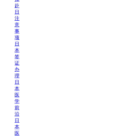
赴
日
注
意
事
项
日
本
签
证
办
理
日
本
医
学
前
沿
日
本
医