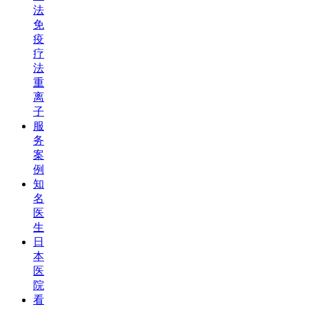
法
免
疫
疗
法
重
离
子
服
务
案
例
知
名
医
生
日
本
医
院
看