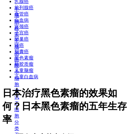
乳腺癌
+
前列腺癌
干
食管癌
细
白血病
胞
宫颈癌
政
子宫癌
策
卵巢癌
干
肾癌
细
胆囊癌
胞
黑色素瘤
医
脑胶质瘤
院
儿童脑瘤
干
儿童白血病
细
胞
日本治疗黑色素瘤的效果如
资
讯
何？日本黑色素瘤的五年生存
干
细
胞
率
分
类