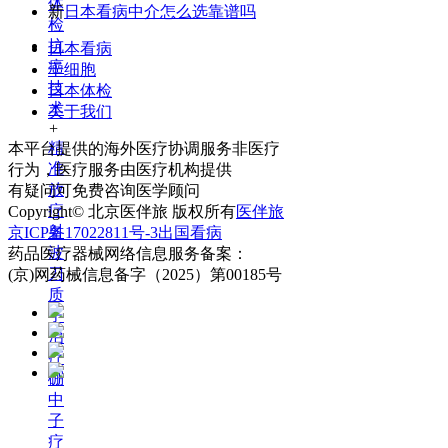
体
新
日本看病中介怎么选靠谱吗
检
抗
日本看病
癌
干细胞
技
日本体检
术
关于我们
+
精
本平台提供的海外医疗协调服务非医疗
准
行为，医疗服务由医疗机构提供
放
有疑问可免费咨询医学顾问
疗
Copyright© 北京医伴旅 版权所有
医伴旅
射
京ICP备17022811号-3
出国看病
波
药品医疗器械网络信息服务备案：
刀
(京)网药械信息备字（2025）第00185号
质
子
治
疗
硼
中
子
疗