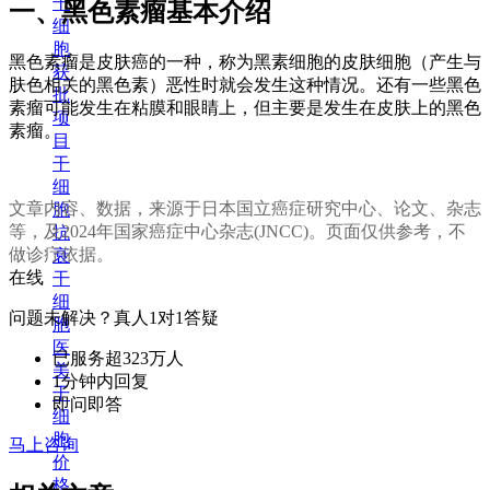
干
一、黑色素瘤基本介绍
细
胞
黑色素瘤是皮肤癌的一种，称为黑素细胞的皮肤细胞（产生与
获
肤色相关的黑色素）恶性时就会发生这种情况。还有一些黑色
批
素瘤可能发生在粘膜和眼睛上，但主要是发生在皮肤上的黑色
项
素瘤。
目
干
细
文章内容、数据，来源于日本国立癌症研究中心、论文、杂志
胞
等，及2024年国家癌症中心杂志(JNCC)。页面仅供参考，不
抗
做诊疗依据。
衰
在线
干
细
问题未解决？真人1对1答疑
胞
医
已服务超323万人
美
1分钟内回复
干
即问即答
细
胞
马上咨询
价
格