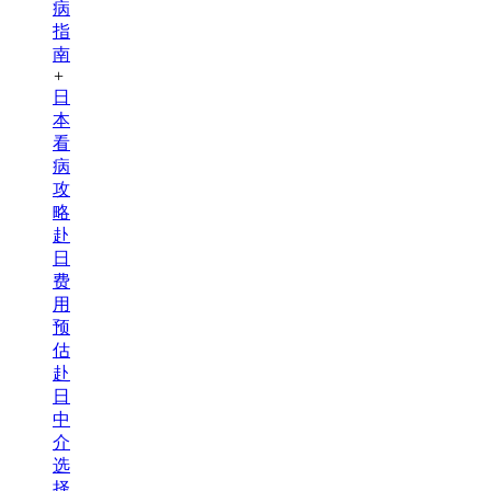
病
指
南
+
日
本
看
病
攻
略
赴
日
费
用
预
估
赴
日
中
介
选
择