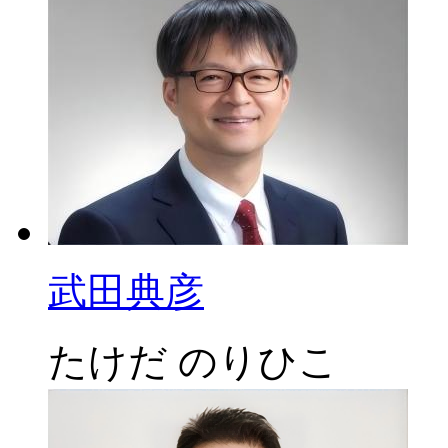
武田典彦
たけだ のりひこ