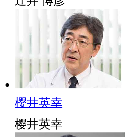
辻井 博彦
樱井英幸
樱井英幸