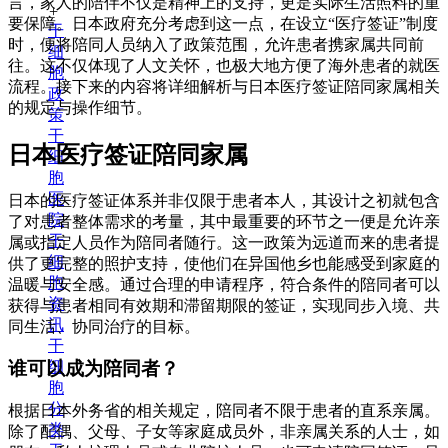
言，家人的陪伴不仅是精神上的支持，更是实际生活照料的重
+
要保障。日本政府充分考虑到这一点，在设立“医疗签证”制度
干
时，便将陪同人员纳入了政策范围，允许患者携家属共同前
细
往。这不仅体现了人文关怀，也极大地方便了海外患者的就医
胞
流程。接下来的内容将详细解析与日本医疗签证陪同家属相关
政
的规定与操作细节。
策
干
日本医疗签证陪同家属
细
胞
医
日本的医疗签证体系并非仅限于患者本人，其设计之初就包含
院
了对患者整体需求的考量，其中最重要的环节之一便是允许亲
干
属或指定人员作为陪同者随行。这一政策为远道而来的患者提
细
供了更完整的照护支持，使他们在异国他乡也能感受到家庭的
胞
温暖与安全感。通过合理的申请程序，符合条件的陪同者可以
资
获得与患者相同有效期和滞留期限的签证，实现同步入境、共
讯
同生活、协同治疗的目标。
干
细
谁可以成为陪同者？
胞
分
根据日本外务省的相关规定，陪同者不限于患者的直系亲属。
类
除了配偶、父母、子女等家庭成员外，非亲属关系的人士，如