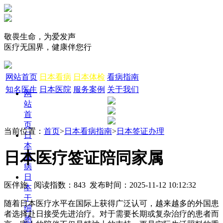
敬畏生命，为爱发声
医疗无国界，健康伴您行
网站首页
日本看病
日本体检
看病指南
知名医生
日本医院
服务案例
关于我们
网
站
首
页
当前位置：
首页
>
日本看病指南
>
日本签证办理
日
本
日本医疗签证陪同家属
看
病
日
医伴旅 阅读指数：843 发布时间：2025-11-12 10:12:32
本
干
随着日本医疗水平在国际上获得广泛认可，越来越多的外国患
细
者选择赴日接受先进治疗。对于需要长期或复杂治疗的患者而
胞