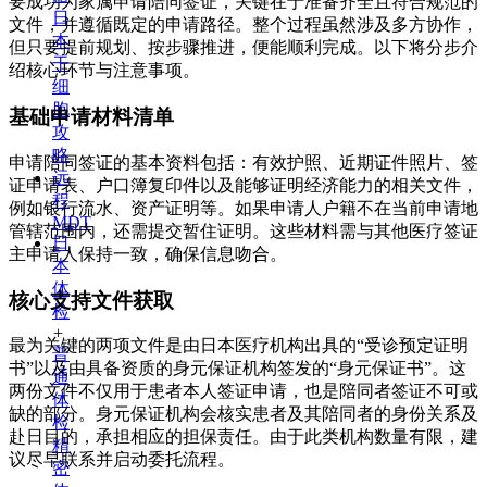
要成功为家属申请陪同签证，关键在于准备齐全且符合规范的
日
文件，并遵循既定的申请路径。整个过程虽然涉及多方协作，
本
但只要提前规划、按步骤推进，便能顺利完成。以下将分步介
干
绍核心环节与注意事项。
细
胞
基础申请材料清单
攻
略
申请陪同签证的基本资料包括：有效护照、近期证件照片、签
远
证申请表、户口簿复印件以及能够证明经济能力的相关文件，
程
例如银行流水、资产证明等。如果申请人户籍不在当前申请地
MDT
管辖范围内，还需提交暂住证明。这些材料需与其他医疗签证
日
主申请人保持一致，确保信息吻合。
本
体
核心支持文件获取
检
+
最为关键的两项文件是由日本医疗机构出具的“受诊预定证明
普
书”以及由具备资质的身元保证机构签发的“身元保证书”。这
通
两份文件不仅用于患者本人签证申请，也是陪同者签证不可或
体
缺的部分。身元保证机构会核实患者及其陪同者的身份关系及
检
赴日目的，承担相应的担保责任。由于此类机构数量有限，建
精
议尽早联系并启动委托流程。
密