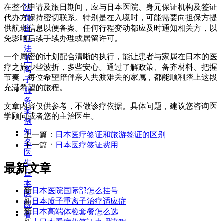
在整个申请及旅日期间，应与日本医院、身元保证机构及签证
法
代办方保持密切联系。特别是在入境时，可能需要向担保方提
免
供航班信息以便备案。任何行程变动都应及时通知相关方，以
疫
免影响后续手续办理或居留许可。
疗
法
一个周密的计划配合清晰的执行，能让患者与家属在日本的医
重
疗之旅少些波折，多些安心。通过了解政策、备齐材料、把握
离
节奏，每位希望陪伴亲人共渡难关的家属，都能顺利踏上这段
子
充满希望的旅程。
服
务
文章内容仅供参考，不做诊疗依据。具体问题，建议您咨询医
案
学顾问或者您的主治医生。
例
知
上一篇：
日本医疗签证和旅游签证的区别
名
下一篇：
日本医疗签证费用
医
生
最新文章
日
本
新
日本医院国际部怎么挂号
医
新
日本质子重离子治疗适应症
院
新
日本高端体检套餐怎么选
看