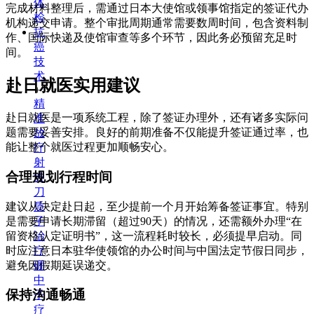
体
完成材料整理后，需通过日本大使馆或领事馆指定的签证代办
检
机构递交申请。整个审批周期通常需要数周时间，包含资料制
抗
作、国际快递及使馆审查等多个环节，因此务必预留充足时
癌
间。
技
术
赴日就医实用建议
+
精
赴日就医是一项系统工程，除了签证办理外，还有诸多实际问
准
题需要妥善安排。良好的前期准备不仅能提升签证通过率，也
放
能让整个就医过程更加顺畅安心。
疗
射
合理规划行程时间
波
刀
建议从决定赴日起，至少提前一个月开始筹备签证事宜。特别
质
是需要申请长期滞留（超过90天）的情况，还需额外办理“在
子
留资格认定证明书”，这一流程耗时较长，必须提早启动。同
治
时应注意日本驻华使领馆的办公时间与中国法定节假日同步，
疗
避免因假期延误递交。
硼
中
保持沟通畅通
子
疗