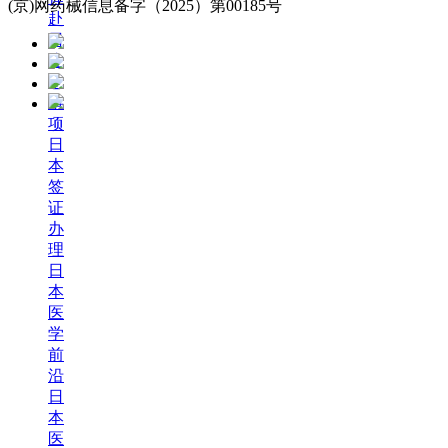
(京)网药械信息备字（2025）第00185号
赴
日
注
意
事
项
日
本
签
证
办
理
日
本
医
学
前
沿
日
本
医