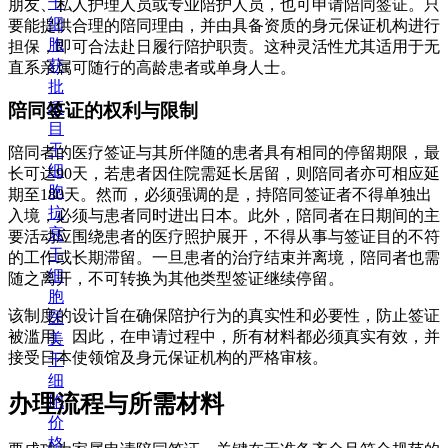
干
朋友、私人护理人员或专业陪护人员，也可申请陪同签证。只
细
要能提供合理的陪同理由，并由具备资质的身元保证机构进行
胞
担保，即可合法赴日履行陪护职责。这种灵活性尤其适用于无
获
直系亲属可随行的高龄患者或单身人士。
批
项
陪同签证的权利与限制
目
干
陪同者的医疗签证与其所伴随的患者具有相同的停留期限，最
细
长可达90天，若患者因住院需延长居留，则陪同者亦可相应延
胞
期至180天。然而，必须强调的是，持陪同签证者不得单独出
抗
入境，必须与患者同时进出日本。此外，陪同者在日期间的主
衰
要活动应围绕患者的医疗照护展开，不得从事与签证目的不符
干
的工作或长期滞留。一旦患者的治疗结束并离境，陪同者也需
细
随之离开，不可转换为其他类型签证继续停留。
胞
该制度的设计旨在确保陪护行为的真实性和必要性，防止签证
医
被滥用。因此，在申请过程中，所有材料都必须真实有效，并
美
接受日本使领馆及身元保证机构的严格审核。
干
细
办理流程与所需材料
胞
价
格