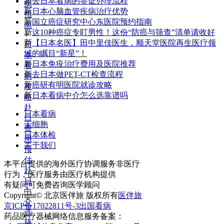
新
去日本看病的签证办理流程
病
新
日本心脑血管疾病治疗优势
指
新
国立癌症研究中心东医院预约指南
南
新
这10种癌症专盯男性！这份“防癌与筛查”清单请收好
+
新
【日本名医】田中里佳医生，顺天堂医院再生医疗领
日
域的瞩目“新星”！
本
新
日本免疫治疗费用及医院推荐
看
新
去日本做PET-CT检查流程
病
新
癌研有明医院就诊攻略
攻
新
日本看病中介怎么选靠谱吗
略
赴
日本看病
日
干细胞
费
日本体检
用
关于我们
预
估
本平台提供的海外医疗协调服务非医疗
赴
行为，医疗服务由医疗机构提供
日
有疑问可免费咨询医学顾问
中
Copyright© 北京医伴旅 版权所有
医伴旅
介
京ICP备17022811号-3
出国看病
选
药品医疗器械网络信息服务备案：
择