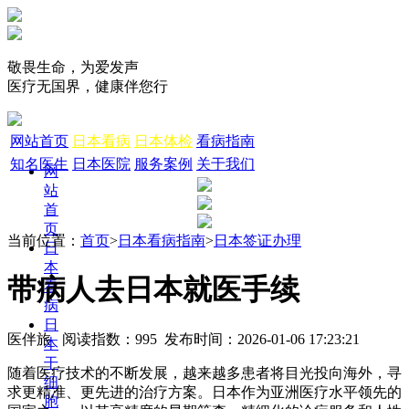
敬畏生命，为爱发声
医疗无国界，健康伴您行
网站首页
日本看病
日本体检
看病指南
知名医生
日本医院
服务案例
关于我们
网
站
首
页
当前位置：
首页
>
日本看病指南
>
日本签证办理
日
本
带病人去日本就医手续
看
病
日
医伴旅 阅读指数：995 发布时间：2026-01-06 17:23:21
本
干
随着医疗技术的不断发展，越来越多患者将目光投向海外，寻
细
求更精准、更先进的治疗方案。日本作为亚洲医疗水平领先的
胞