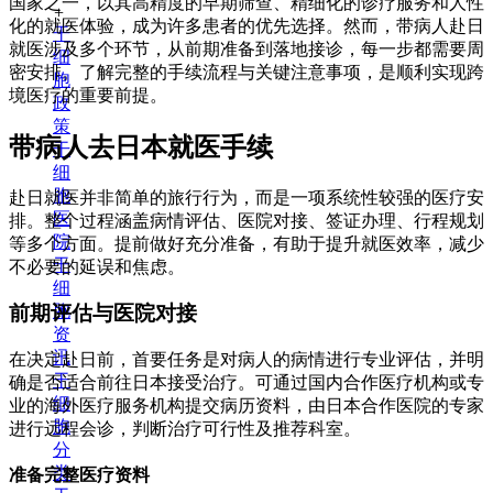
国家之一，以其高精度的早期筛查、精细化的诊疗服务和人性
+
化的就医体验，成为许多患者的优先选择。然而，带病人赴日
干
就医涉及多个环节，从前期准备到落地接诊，每一步都需要周
细
密安排。了解完整的手续流程与关键注意事项，是顺利实现跨
胞
境医疗的重要前提。
政
策
带病人去日本就医手续
干
细
胞
赴日就医并非简单的旅行行为，而是一项系统性较强的医疗安
医
排。整个过程涵盖病情评估、医院对接、签证办理、行程规划
院
等多个方面。提前做好充分准备，有助于提升就医效率，减少
干
不必要的延误和焦虑。
细
胞
前期评估与医院对接
资
讯
在决定赴日前，首要任务是对病人的病情进行专业评估，并明
干
确是否适合前往日本接受治疗。可通过国内合作医疗机构或专
细
业的海外医疗服务机构提交病历资料，由日本合作医院的专家
胞
进行远程会诊，判断治疗可行性及推荐科室。
分
类
准备完整医疗资料