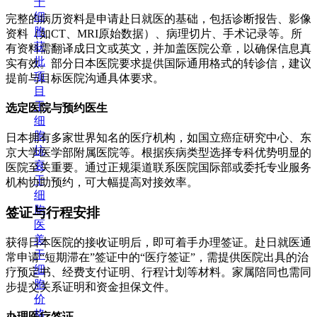
干
细
完整的病历资料是申请赴日就医的基础，包括诊断报告、影像
胞
资料（如CT、MRI原始数据）、病理切片、手术记录等。所
获
有资料需翻译成日文或英文，并加盖医院公章，以确保信息真
批
实有效。部分日本医院要求提供国际通用格式的转诊信，建议
项
提前与目标医院沟通具体要求。
目
干
选定医院与预约医生
细
胞
日本拥有多家世界知名的医疗机构，如国立癌症研究中心、东
抗
京大学医学部附属医院等。根据疾病类型选择专科优势明显的
衰
医院至关重要。通过正规渠道联系医院国际部或委托专业服务
干
机构协助预约，可大幅提高对接效率。
细
胞
签证与行程安排
医
美
获得日本医院的接收证明后，即可着手办理签证。赴日就医通
干
常申请“短期滞在”签证中的“医疗签证”，需提供医院出具的治
细
疗预定书、经费支付证明、行程计划等材料。家属陪同也需同
胞
步提交关系证明和资金担保文件。
价
格
办理医疗签证