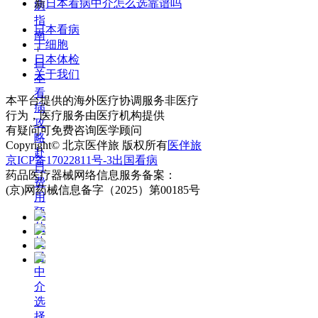
新
日本看病中介怎么选靠谱吗
病
指
日本看病
南
干细胞
+
日本体检
日
关于我们
本
看
本平台提供的海外医疗协调服务非医疗
病
行为，医疗服务由医疗机构提供
攻
有疑问可免费咨询医学顾问
略
Copyright© 北京医伴旅 版权所有
医伴旅
赴
京ICP备17022811号-3
出国看病
日
药品医疗器械网络信息服务备案：
费
(京)网药械信息备字（2025）第00185号
用
预
估
赴
日
中
介
选
择