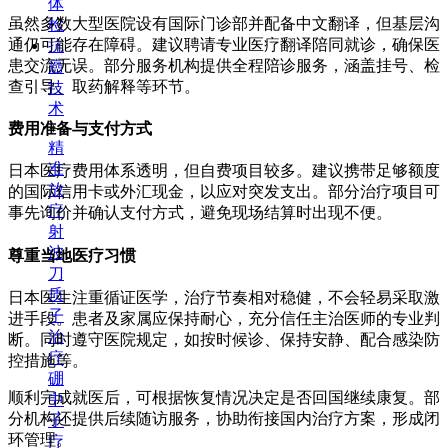
体
虽然多数大型医院设有国际门诊部并配备中文翻译，但基层沟
检
通仍可能存在障碍。建议聘请专业医疗翻译陪同就诊，确保医
抗
患交流无误。部分服务机构提供全程陪诊服务，涵盖挂号、检
癌
查引导、取药解释等环节。
技
术
+
费用准备与支付方式
精
准
日本医疗费用体系透明，但自费项目较多。建议携带足够额度
放
的国际信用卡或外汇现金，以应对突发支出。部分治疗项目可
疗
事先询价并确认支付方式，避免现场结算时出现不便。
射
波
尊重当地医疗习惯
刀
质
日本医生注重循证医学，治疗节奏相对稳健，不会轻易采取激
子
进手段。患者及家属应保持耐心，充分信任主治医师的专业判
治
断。同时遵守医院规定，如按时候诊、保持安静、配合感染防
疗
控措施等。
硼
顺利完成就医后，可根据恢复情况决定是否回国继续康复。部
中
分机构还提供后续随访服务，协助衔接国内治疗方案，形成闭
子
环管理。
疗