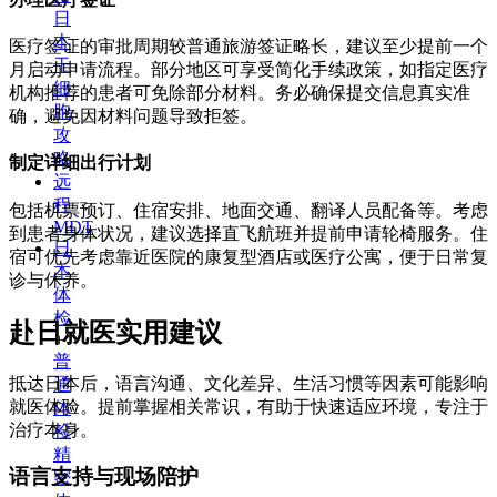
日
本
医疗签证的审批周期较普通旅游签证略长，建议至少提前一个
干
月启动申请流程。部分地区可享受简化手续政策，如指定医疗
细
机构推荐的患者可免除部分材料。务必确保提交信息真实准
胞
确，避免因材料问题导致拒签。
攻
略
制定详细出行计划
远
程
包括机票预订、住宿安排、地面交通、翻译人员配备等。考虑
MDT
到患者身体状况，建议选择直飞航班并提前申请轮椅服务。住
日
宿可优先考虑靠近医院的康复型酒店或医疗公寓，便于日常复
本
诊与休养。
体
检
赴日就医实用建议
+
普
抵达日本后，语言沟通、文化差异、生活习惯等因素可能影响
通
就医体验。提前掌握相关常识，有助于快速适应环境，专注于
体
治疗本身。
检
精
语言支持与现场陪护
密