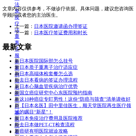
法
文章内容仅供参考，不做诊疗依据。具体问题，建议您咨询医
免
学顾问或者您的主治医生。
疫
疗
上一篇：
日本医院邀请函办理签证
法
下一篇：
日本医疗签证费用和时长
重
离
最新文章
子
服
新
日本医院国际部怎么挂号
务
新
日本质子重离子治疗适应症
案
新
日本高端体检套餐怎么选
例
新
去日本看病的签证办理流程
知
新
日本心脑血管疾病治疗优势
名
新
国立癌症研究中心东医院预约指南
医
新
这10种癌症专盯男性！这份“防癌与筛查”清单请收好
生
新
【日本名医】田中里佳医生，顺天堂医院再生医疗领
日
域的瞩目“新星”！
本
新
日本免疫治疗费用及医院推荐
医
新
去日本做PET-CT检查流程
院
新
癌研有明医院就诊攻略
看