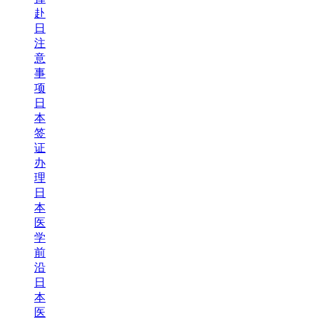
赴
日
注
意
事
项
日
本
签
证
办
理
日
本
医
学
前
沿
日
本
医